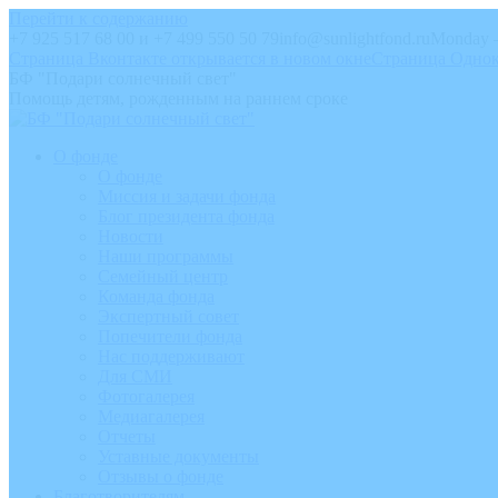
Перейти к содержанию
+7 925 517 68 00 и +7 499 550 50 79
info@sunlightfond.ru
Monday –
Страница Вконтакте открывается в новом окне
Страница Однок
БФ "Подари солнечный свет"
Помощь детям, рожденным на раннем сроке
О фонде
О фонде
Миссия и задачи фонда
Блог президента фонда
Новости
Наши программы
Семейный центр
Команда фонда
Экспертный совет
Попечители фонда
Нас поддерживают
Для СМИ
Фотогалерея
Медиагалерея
Отчеты
Уставные документы
Отзывы о фонде
Благотворителям