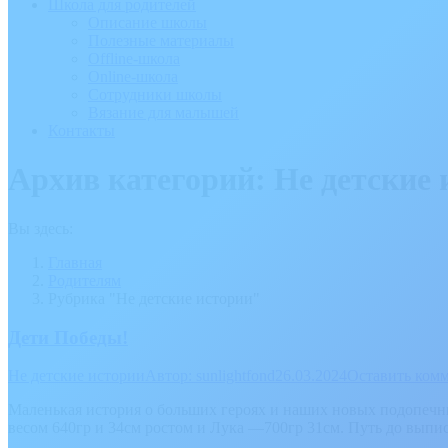
Школа для родителей
Описание школы
Полезные материалы
Offline-школа
Online-школа
Сотрудники школы
Вязание для малышей
Контакты
Архив категорий:
Не детские 
Вы здесь:
Главная
Родителям
Рубрика "Не детские истории"
Дети Победы!
Не детские истории
Автор:
sunlightfond
26.03.2024
Оставить ком
Маленькая история о больших героях и наших новых подопечны
весом 640гр и 34см ростом и Лука —700гр 31см. Путь до выпис