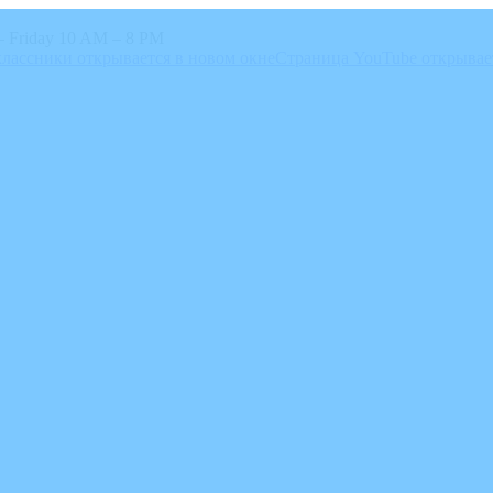
 Friday 10 AM – 8 PM
лассники открывается в новом окне
Страница YouTube открывае