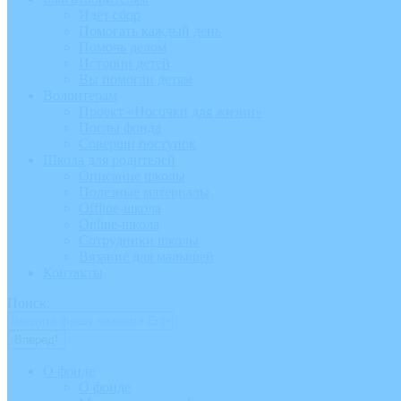
Идёт сбор
Помогать каждый день
Помочь делом
Истории детей
Вы помогли детям
Волонтёрам
Проект «Носочки для жизни»
Послы фонда
Соверши поступок
Школа для родителей
Описание школы
Полезные материалы
Offline-школа
Online-школа
Сотрудники школы
Вязание для малышей
Контакты
Поиск:
О фонде
О фонде