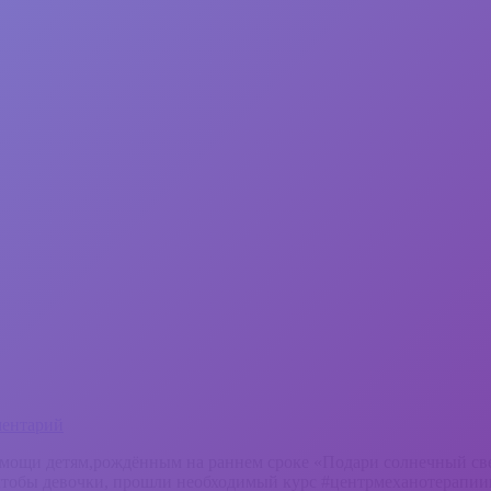
ментарий
омощи детям,рождённым на раннем сроке «Подари солнечный све
 чтобы девочки, прошли необходимый курс #центрмеханотерапиии