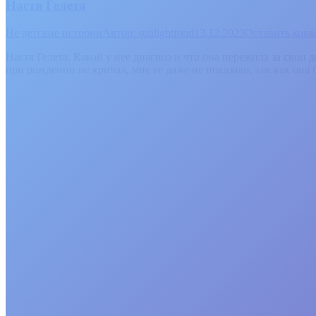
Настя Гелета
Не детские истории
Автор:
sunlightfond
13.12.2023
Оставить ком
Настя Гелета. Какой у нее диагноз и что она пережила за свои де
при рождении не кричал, мне ее даже не показали, так как она