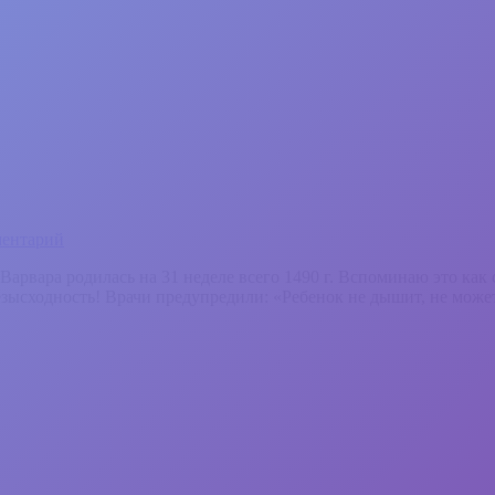
ментарий
арвара родилась на 31 неделе всего 1490 г. Вспоминаю это как 
зысходность! Врачи предупредили: «Ребенок не дышит, не может