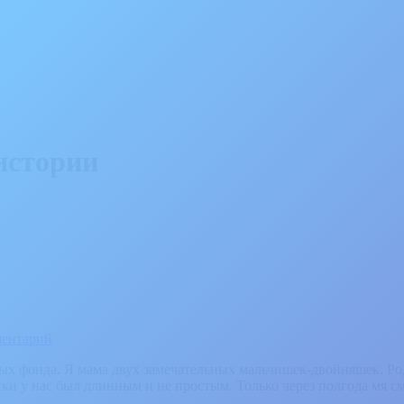
истории
ментарий
х фонда. Я мама двух замечательных мальчишек-двойняшек. Род
ки у нас был длинным и не простым. Только через полгода мя см