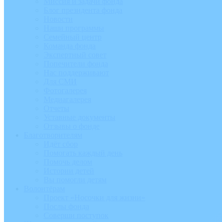
Миссия и задачи фонда
Блог президента фонда
Новости
Наши программы
Семейный центр
Команда фонда
Экспертный совет
Попечители фонда
Нас поддерживают
Для СМИ
Фотогалерея
Медиагалерея
Отчеты
Уставные документы
Отзывы о фонде
Благотворителям
Идёт сбор
Помогать каждый день
Помочь делом
Истории детей
Вы помогли детям
Волонтёрам
Проект «Носочки для жизни»
Послы фонда
Соверши поступок