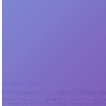
Екатерина и Вера
Не детские истории
Автор:
sunlightfond
02.10.2019
Оставить ком
Благодаря пожертвования друзей благотворительного фонда п
абилитации двух замечательных сестер- Екатерина и Верочка,