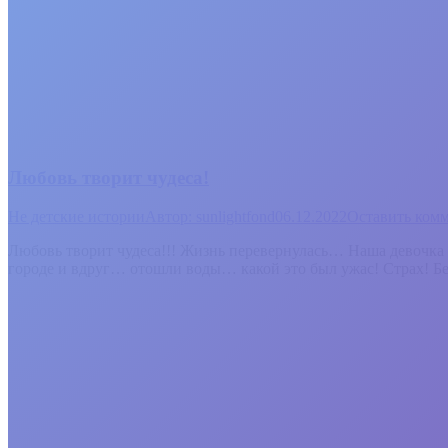
Любовь творит чудеса!
Не детские истории
Автор:
sunlightfond
06.12.2022
Оставить ком
Любовь творит чудеса!!! Жизнь перевернулась… Наша девочка В
городе и вдруг… отошли воды… какой это был ужас! Страх! Бе