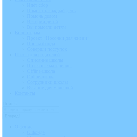
Идёт сбор
Помогать каждый день
Помочь делом
Истории детей
Вы помогли детям
Волонтёрам
Проект «Носочки для жизни»
Послы фонда
Соверши поступок
Школа для родителей
Описание школы
Полезные материалы
Offline-школа
Online-школа
Сотрудники школы
Вязание для малышей
Контакты
Поиск:
О фонде
О фонде