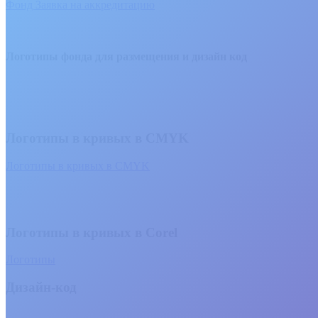
Фонд Заявка на аккредитацию
Логотипы фонда для размещения и дизайн код
Логотипы в кривых в CMYK
Логотипы в кривых в CMYK
Логотипы в кривых в Corel
Логотипы
Дизайн-код