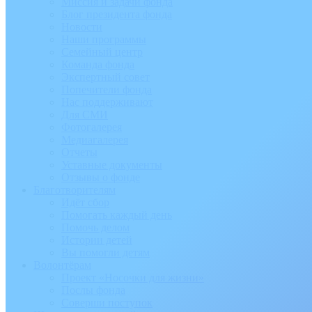
Миссия и задачи фонда
Блог президента фонда
Новости
Наши программы
Семейный центр
Команда фонда
Экспертный совет
Попечители фонда
Нас поддерживают
Для СМИ
Фотогалерея
Медиагалерея
Отчеты
Уставные документы
Отзывы о фонде
Благотворителям
Идёт сбор
Помогать каждый день
Помочь делом
Истории детей
Вы помогли детям
Волонтёрам
Проект «Носочки для жизни»
Послы фонда
Соверши поступок