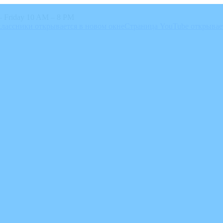
 Friday 10 AM – 8 PM
лассники открывается в новом окне
Страница YouTube открывае