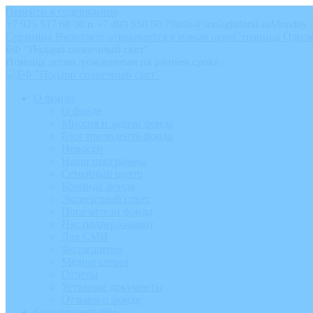
Перейти к содержанию
+7 925 517 68 00 и +7 499 550 50 79
info@sunlightfond.ru
Monday –
Страница Вконтакте открывается в новом окне
Страница Однок
БФ "Подари солнечный свет"
Помощь детям, рожденным на раннем сроке
О фонде
О фонде
Миссия и задачи фонда
Блог президента фонда
Новости
Наши программы
Семейный центр
Команда фонда
Экспертный совет
Попечители фонда
Нас поддерживают
Для СМИ
Фотогалерея
Медиагалерея
Отчеты
Уставные документы
Отзывы о фонде
Благотворителям