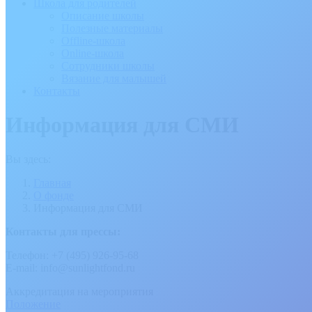
Школа для родителей
Описание школы
Полезные материалы
Offline-школа
Online-школа
Сотрудники школы
Вязание для малышей
Контакты
Информация для СМИ
Вы здесь:
Главная
О фонде
Информация для СМИ
Контакты для прессы:
Телефон: +7 (495) 926-95-68
E-mail: info@sunlightfond.ru
Аккредитация на мероприятия
Положение