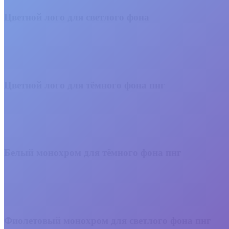
Цветной лого для светлого фона
Цветной лого для тёмного фона пнг
Белый монохром для тёмного фона пнг
Фиолетовый монохром для светлого фона пнг