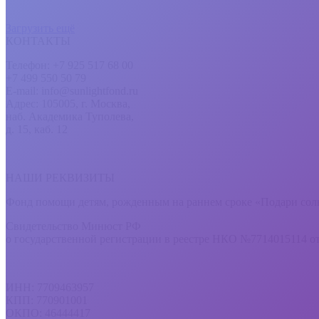
Загрузить ещё
КОНТАКТЫ
Телефон: +7 925 517 68 00
+7 499 550 50 79
E-mail: info@sunlightfond.ru
Адрес: 105005, г. Москва,
наб. Академика Туполева,
д. 15, каб. 12
НАШИ РЕКВИЗИТЫ
Фонд помощи детям, рожденным на раннем сроке «Подари сол
Свидетельство Минюст РФ
о государственной регистрации в реестре НКО №7714015114 от
ИНН: 7709463957
КПП: 770901001
ОКПО: 46444417