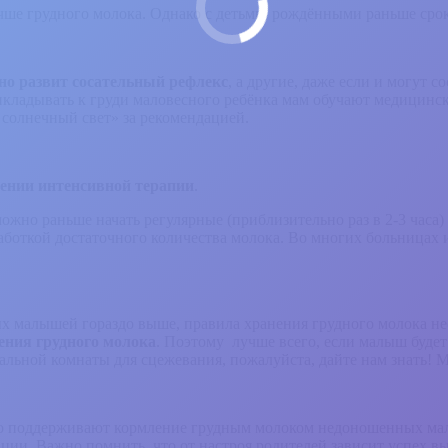
чше грудного молока. Однако с детьми, рождёнными раньше срок
но развит сосательный рефлекс
, а другие, даже если и могут 
кладывать к груди маловесного ребёнка мам обучают медицинск
солнечный свет» за рекомендацией.
ении интенсивной терапии
.
 можно раньше начать регулярные (приблизительно раз в 2-3 час
боткой достаточного количества молока. Во многих больницах 
х малышей гораздо выше, правила хранения грудного молока не
ения грудного молока
. Поэтому
лучше всего, если малыш будет
альной комнаты для сцежевания, пожалуйста, дайте нам знать! 
о поддерживают кормление грудным молоком недоношенных малы
тации. Важно помнить, что от настроя родителей зависит успех 