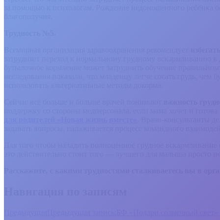
за помощью к психологам. Рождение недоношенного ребёнка бо
благополучия.
Трудность №5.
Всемирная организация здравоохранения рекомендует
избегат
затрудняет переход к нормальному грудному вскармливанию в 
бутылочное кормление может затруднить обучение правильному 
исследования показали, что младенцу легче сосать грудь, чем 
использовать альтернативные методы докорма.
Сейчас все больше и больше врачей понимают
важность грудн
поддержку со стороны медперсонала, если мама хочет и готова
для родителей «Новая жизнь вместе»
. Врачи-консультанты д
задавать вопросы, налаживается процесс командного взаимодей
Для того чтобы наладить полноценное грудное вскармливание 
это действительно стоит того — лучшего для малыша просто 
Расскажите, с какими трудностями сталкиваетесь вы в о
Навигация по записям
Предыдущая
Предыдущая запись:
БФ «Подари солнечный свет» 