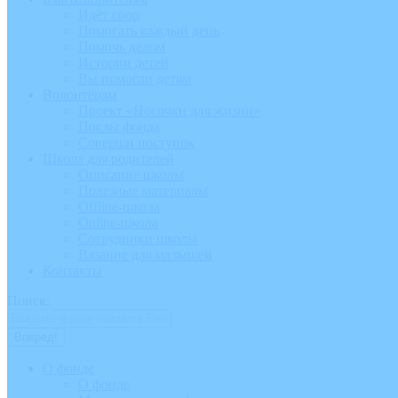
Идёт сбор
Помогать каждый день
Помочь делом
Истории детей
Вы помогли детям
Волонтёрам
Проект «Носочки для жизни»
Послы фонда
Соверши поступок
Школа для родителей
Описание школы
Полезные материалы
Offline-школа
Online-школа
Сотрудники школы
Вязание для малышей
Контакты
Поиск:
О фонде
О фонде