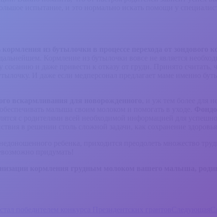
льшое испытание, и это нормально искать помощи у специалисто
ь кормления из бутылочки в процессе перехода от зондового 
дальнейшем. Кормление из бутылочки вовсе не является необхо
сосанию и даже привести к отказу от груди. Принято считать, ч
бутылочку. И даже если медперсонал предлагает маме именно буты
ого вскармливания для новорожденного
, и уж тем более для
 обеспечивать малыша своим молоком и помогать в уходе.
Фондо
елятся с родителями всей необходимой информацией для успеш
ствия в решении столь сложной задачи, как сохранение здоровь
недоношенного ребенка, приходится преодолеть множество трудн
невозможно придумать!
рганизации кормления грудным молоком вашего малыша, род
стал победителем конкурса Президентских грантов
Следующая
С