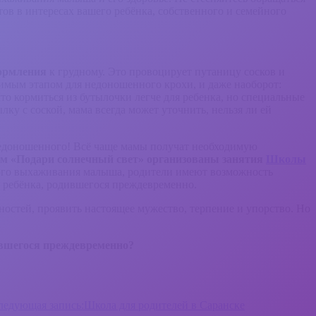
в в интересах вашего ребёнка, собственного и семейного
кормления
к грудному. Это провоцирует путаницу сосков и
димым этапом для недоношенного крохи, и даже наоборот:
то кормиться из бутылочки легче для ребенка, но специальные
лку с соской, мама всегда может уточнить, нельзя ли ей
 недоношенного! Всё чаще мамы получат необходимую
м «Подари солнечный свет» организованы занятия
Школы
ного выхаживания малыша, родители имеют возможность
я ребёнка, родившегося преждевременно.
остей, проявить настоящее мужество, терпение и упорство. Но
ившегося преждевременно?
ледующая запись:
Школа для родителей в Саранске