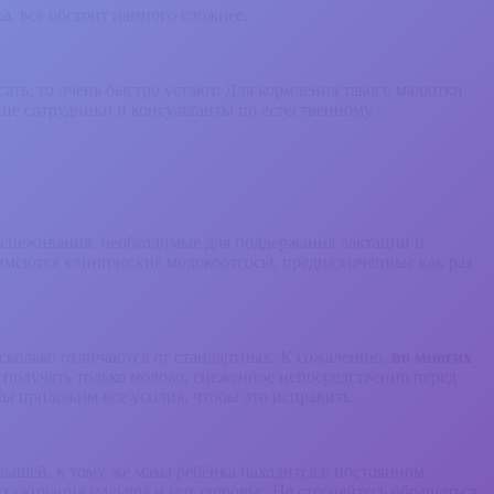
а, всё обстоит намного сложнее.
сосать, то очень быстро устают. Для кормления такого малютки
ие сотрудники и консультанты по естественному
а) сцеживания, необходимые для поддержания лактации и
имеются клинические молокоотсосы, предназначенные как раз
сколько отличаются от стандартных. К сожалению,
во многих
 получать только молоко, сцеженное непосредственно перед
Мы приложим все усилия, чтобы это исправить.
шей, к тому же мама ребёнка находится в постоянном
выхаживания малыша и его здоровье. Не стесняйтесь обращаться