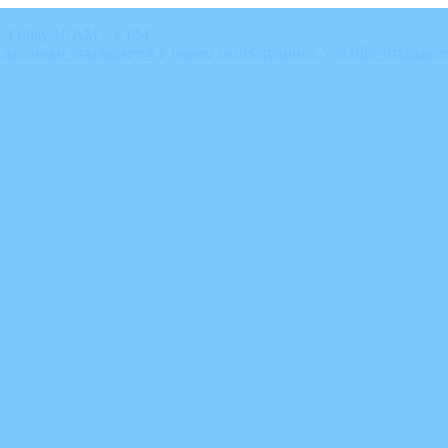
 Friday 10 AM – 8 PM
лассники открывается в новом окне
Страница YouTube открывае