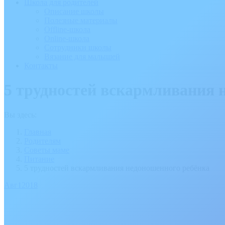
Школа для родителей
Описание школы
Полезные материалы
Offline-школа
Online-школа
Сотрудники школы
Вязание для малышей
Контакты
5 трудностей вскармливания 
Вы здесь:
Главная
Родителям
Советы маме
Питание
5 трудностей вскармливания недоношенного ребёнка
Авг
1
2018