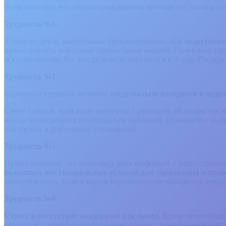
Всем известно, что для новорожденного малыша нет ничего лу
Трудность №1.
У многих деток, родившихся преждевременно, еще
недостаточ
нужно освоить некоторые специальные навыки. Правильно при
вскармливанию. Вы всегда можете обратиться в Фонд «Подари 
Трудность №2.
Кормление грудным молоком, когда
малыш находится в отдел
Самое главное, если мама разлучена с ребенком, ей нужно как
обеспечения ребенка необходимым питанием. сложности с выра
для частых и длительных сцеживаний.
Трудность №3.
Нужно отметить, что поскольку риск инфекций у недоношенны
больницах нет специальных условий для сцежевания и хран
употреблением. Если в вашем перинатальном центре нет специ
Трудность №4.
Стресс и отсутствие поддержки для мамы.
Врачи не особенн
стрессе, что значительно затрудняет процесс налаживания лак