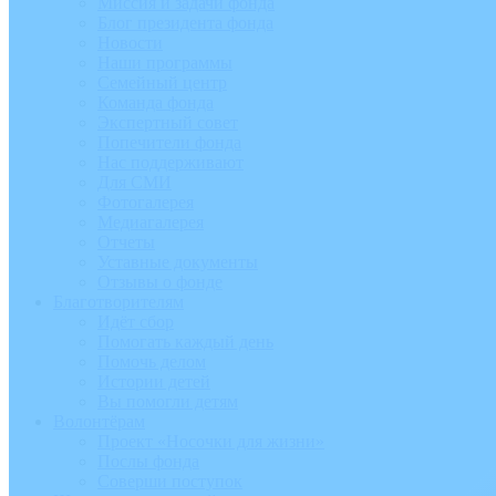
Миссия и задачи фонда
Блог президента фонда
Новости
Наши программы
Семейный центр
Команда фонда
Экспертный совет
Попечители фонда
Нас поддерживают
Для СМИ
Фотогалерея
Медиагалерея
Отчеты
Уставные документы
Отзывы о фонде
Благотворителям
Идёт сбор
Помогать каждый день
Помочь делом
Истории детей
Вы помогли детям
Волонтёрам
Проект «Носочки для жизни»
Послы фонда
Соверши поступок