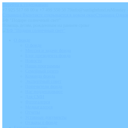
Перейти к содержанию
+7 925 517 68 00 и +7 499 550 50 79
info@sunlightfond.ru
Monday –
Страница Вконтакте открывается в новом окне
Страница Однок
БФ "Подари солнечный свет"
Помощь детям, рожденным на раннем сроке
О фонде
О фонде
Миссия и задачи фонда
Блог президента фонда
Новости
Наши программы
Семейный центр
Команда фонда
Экспертный совет
Попечители фонда
Нас поддерживают
Для СМИ
Фотогалерея
Медиагалерея
Отчеты
Уставные документы
Отзывы о фонде
Благотворителям