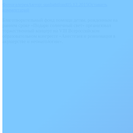
Фотогалерея
Автор:
sunlightfond
05.12.2015
Оставить
комментарий
Благотворительный фонд помощи детям, рожденным на
раннем сроке «Подари солнечный свет» организовал
торжественный концерт на VIII Всероссийском
образовательном конгрессе «Анестезия и реанимация в
акушерстве и неонатологии».